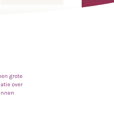
een grote
atie over
kunnen