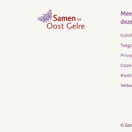
Meer
deze
,
Colo
home
Toega
Priva
Cooki
Kwet
Weba
© Gem