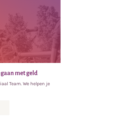
mgaan met geld
ciaal Team. We helpen je
ver
Jongeren
en
omgaan
met