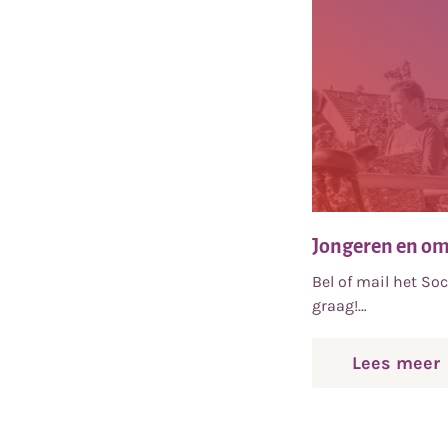
Jongeren en o
Bel of mail het So
graag!…
o
Lees meer