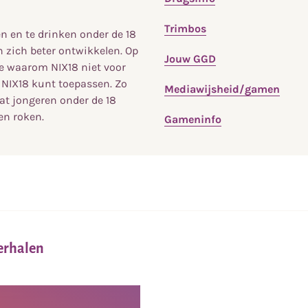
Trimbos
en en te drinken onder de 18
 zich beter ontwikkelen. Op
Jouw GGD
je waarom NIX18 niet voor
e NIX18 kunt toepassen. Zo
Mediawijsheid/gamen
t jongeren onder de 18
en roken.
Gameninfo
verhalen