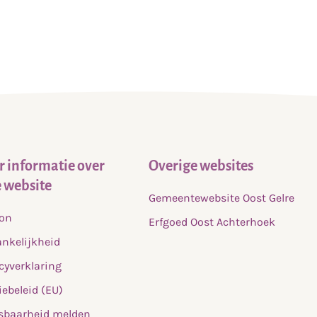
eld
 informatie over
Overige websites
 website
Gemeentewebsite Oost Gelre
fon
Erfgoed Oost Achterhoek
nkelijkheid
cyverklaring
ebeleid (EU)
sbaarheid melden