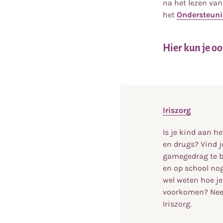
na het lezen va
het
Ondersteun
Hier kun je oo
Iriszorg
Is je kind aan h
en drugs? Vind j
gamegedrag te b
en op school no
wel weten hoe j
voorkomen? Nee
Iriszorg.