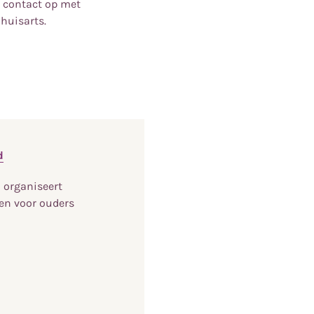
n contact op met
 huisarts.
d
 organiseert
gen voor ouders