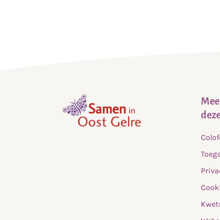
Meer
deze
,
Colo
home
Toega
Priva
Cooki
Kwet