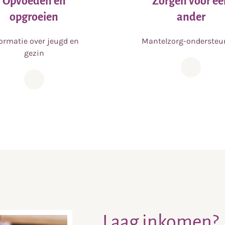
Opvoeden en
Zorgen voor ee
opgroeien
ander
formatie over jeugd en
Mantelzorg-ondersteu
gezin
Laag inkomen?