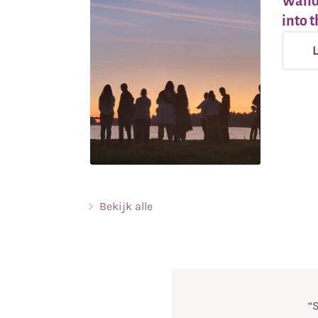
Wande
into t
Bekijk alle
“