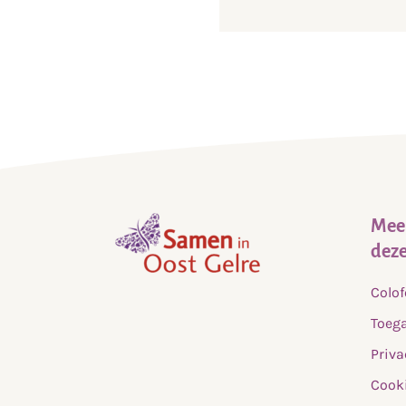
Meer
deze
,
Colo
home
Toega
Priva
Cooki