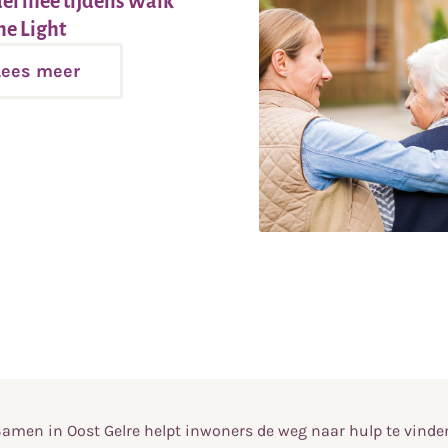
l mee tijdens Walk
Lees
he Light
meer
Lees meer
Samen in Oost Gelre helpt inwoners de weg naar hulp te vinden