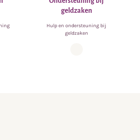
n
Ondersteuning bij
geldzaken
ning
Hulp en ondersteuning bij
geldzaken