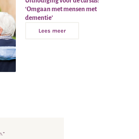
Uitnodiging voor de cursus:
‘Omgaan met mensen met
Lees
dementie’
meer
Lees meer
.”