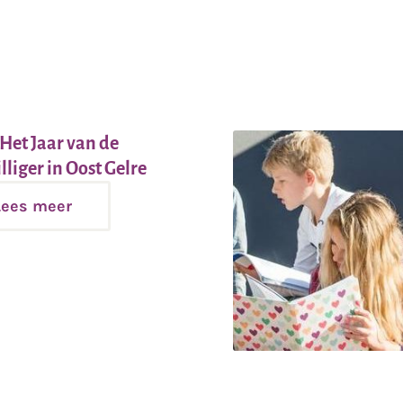
 Het Jaar van de
Lees
lliger in Oost Gelre
meer
Lees meer