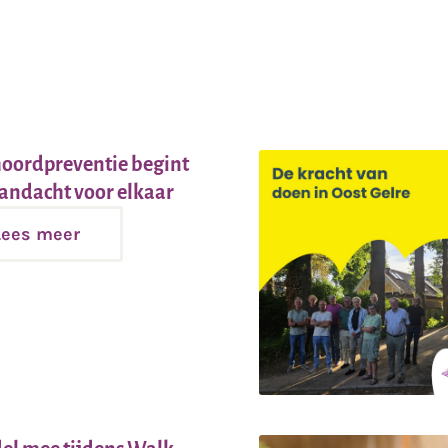
oordpreventie begint
Lees
andacht voor elkaar
meer
Lees meer