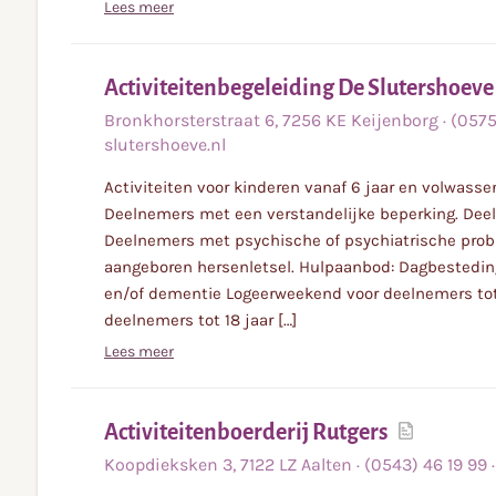
Lees meer
Activiteitenbegeleiding De Slutershoeve
Bronkhorsterstraat
6
,
7256 KE
Keijenborg
·
(0575
slutershoeve.nl
Activiteiten voor kinderen vanaf 6 jaar en volwass
Deelnemers met een verstandelijke beperking. Deel
Deelnemers met psychische of psychiatrische pro
aangeboren hersenletsel. Hulpaanbod: Dagbestedin
en/of dementie Logeerweekend voor deelnemers tot
deelnemers tot 18 jaar […]
Lees meer
Lees
Activiteitenboerderij Rutgers
meer
Koopdieksken
3
,
7122 LZ
Aalten
·
(0543) 46 19 99