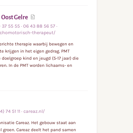
Lees
 Oost Gelre
meer
 37 55 55
·
06 43 88 56 57
·
sychomotorisch-therapeut/
erichte therapie waarbij bewegen en
e krijgen in het eigen gedrag. PMT
doelgroep kind en jeugd (5-17 jaar) die
aren. In de PMT worden lichaams- en
) 74 51 11
·
careaz.nl/
anisatie Careaz. Het gebouw staat aan
l groen. Careaz deelt het pand samen