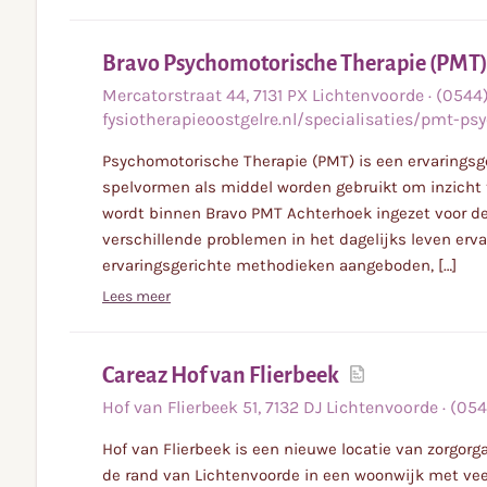
Bravo Psychomotorische Therapie (PMT)
Mercatorstraat
44
,
7131 PX
Lichtenvoorde
·
(0544)
fysiotherapieoostgelre.nl/specialisaties/pmt-p
Psychomotorische Therapie (PMT) is een ervaringsg
spelvormen als middel worden gebruikt om inzicht t
wordt binnen Bravo PMT Achterhoek ingezet voor de 
verschillende problemen in het dagelijks leven erv
ervaringsgerichte methodieken aangeboden, […]
Lees meer
Lees
Careaz Hof van Flierbeek
meer
Hof van Flierbeek
51
,
7132 DJ
Lichtenvoorde
·
(0544
Hof van Flierbeek is een nieuwe locatie van zorgorg
de rand van Lichtenvoorde in een woonwijk met vee