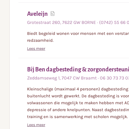
Lees
Aveleijn
meer
Grotestraat
260
,
7622 GW
BORNE
·
(0742) 55 66 
Biedt begeleid wonen voor mensen met een verstand
redzaamheid.
Lees meer
Bij Ben dagbesteding & zorgondersteun
Zeddamseweg
1
,
7047 CW
Braamt
·
06 30 73 73 0
Kleinschalige (maximaal 4 personen) dagbesteding 
buitenlucht wordt gewerkt. De dagbesteding is voor
volwassenen die mogelijk te maken hebben met AD
depressie of andere knelpunten. Naast dagbestedin
training en is samenwerking met scholen mogelijk.
Lees meer