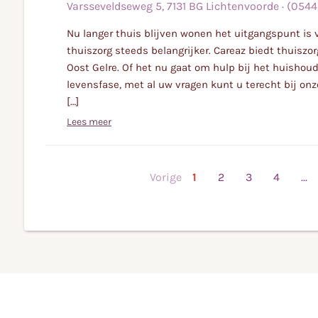
meer
Varsseveldseweg
5
,
7131 BG
Lichtenvoorde
·
(0544
Nu langer thuis blijven wonen het uitgangspunt is 
thuiszorg steeds belangrijker. Careaz biedt thuiszo
Oost Gelre. Of het nu gaat om hulp bij het huishoud
levensfase, met al uw vragen kunt u terecht bij on
[…]
Lees meer
Vorige
1
2
3
4
...