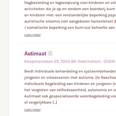
Dagbesteding en logeeropvang voor kinderen en vol
activiteiten die je op en rondom een boerderij kun
en kinderen met: een verstandelijke beperking psy
autistische stoornis niet aangeboren hersenletsel 
/ somatische beperking een burn-out behoefte aan 
Lees meer
Lees
Autimaat
meer
Koopmanslaan
25
,
7005 BK
Doetinchem
·
(0314) 
Biedt individuele behandeling en systeembehandeli
jongeren en volwassenen met autisme. De Naschool
individuele begeleiding aan kinderen en jongeren (v
het vergroten van zelfredzaamheid, autonomie en z
Autimaat ook gespecialiseerde woonbegeleiding voo
of vergelijkbare […]
Lees meer