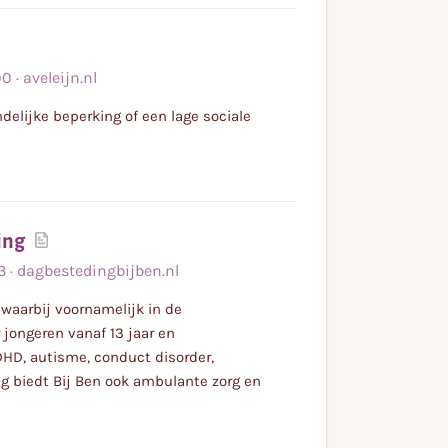
00
·
aveleijn.nl
elijke beperking of een lage sociale
Lees
ing
meer
3
·
dagbestedingbijben.nl
waarbij voornamelijk in de
 jongeren vanaf 13 jaar en
HD, autisme, conduct disorder,
g biedt Bij Ben ook ambulante zorg en