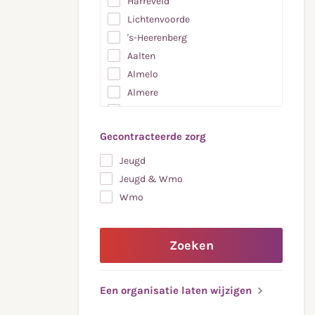
Harreveld
Lichtenvoorde
's-Heerenberg
Aalten
Almelo
Almere
Amersfoort
Apeldoorn
Gecontracteerde zorg
Arnhem
Jeugd
Beltrum
Jeugd & Wmo
Borculo
Wmo
Borne
Braamt
Breedenbroek
Zoeken
De Heurne
Deventer
Een organisatie laten wijzigen
Doetinchem
Eefde