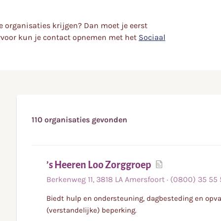
e organisaties krijgen? Dan moet je eerst
rvoor kun je contact opnemen met het
Sociaal
110
organisaties gevonden
Lees
’s Heeren Loo Zorggroep
meer
Berkenweg
11
,
3818 LA
Amersfoort
·
(0800) 35 55
Biedt hulp en ondersteuning, dagbesteding en op
(verstandelijke) beperking.