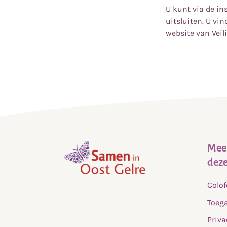
U kunt via de in
uitsluiten. U vi
website van Veili
Meer
deze
,
Colo
home
Toega
Priva