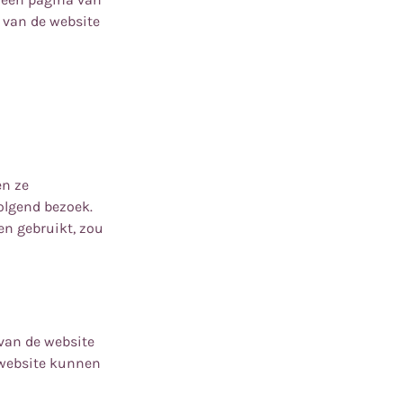
 van de website
en ze
volgend bezoek.
en gebruikt, zou
 van de website
e website kunnen