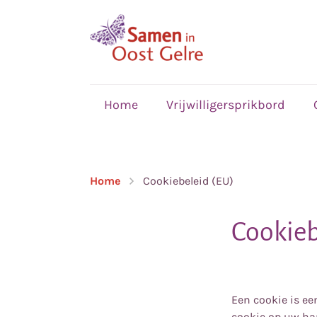
,
home
Home
Vrijwilligersprikbord
Home
Cookiebeleid (EU)
Cookieb
Een cookie is ee
cookie op uw ha