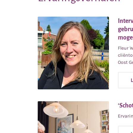
Inter
gebru
moge
Fleur 
cliënt
Oost G
‘Schot
Ervari