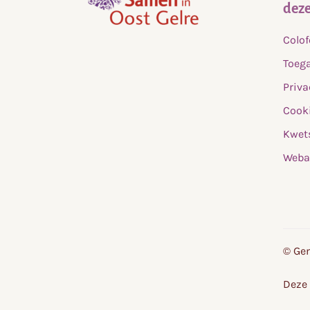
deze
,
Colo
home
Toega
Priva
Cooki
Kwet
Weba
© Gem
Deze 