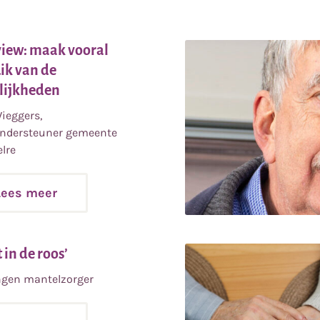
view: maak vooral
ik van de
Lees
lijkheden
meer
Wieggers,
ondersteuner gemeente
elre
Lees meer
Lees
 in de roos’
meer
ngen mantelzorger