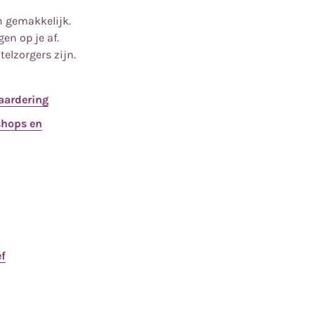
en gemakkelijk.
en op je af.
elzorgers zijn.
aardering
shops en
ef