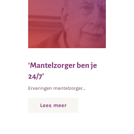
‘Mantelzorger ben je
24/7’
Ervaringen mantelzorger…
over
Lees meer
‘Mantelzorger
ben
je
24/7’