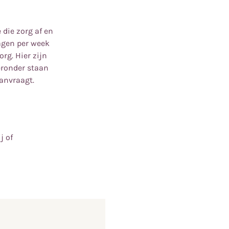
 die zorg af en
agen per week
rg. Hier zijn
ieronder staan
anvraagt.
j of