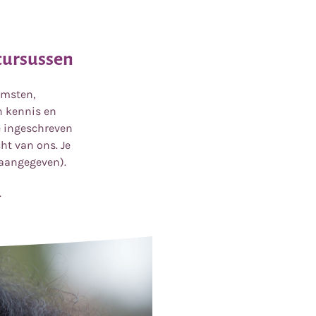
cursussen
omsten,
n kennis en
e ingeschreven
ht van ons. Je
 aangegeven).
.