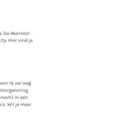
s. Ga daarvoor
ty. Hier vind je
soon te ver weg
elzorgwoning
ersom) in een
is. Wil je meer