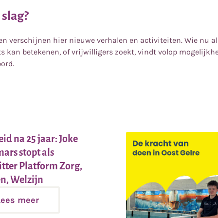
 slag?
en verschijnen hier nieuwe verhalen en activiteiten. Wie nu a
ets kan betekenen, of vrijwilligers zoekt, vindt volop mogelijk
bord.
n
id na 25 jaar: Joke
ars stopt als
itter Platform Zorg,
Lees
, Welzijn
meer
Lees meer