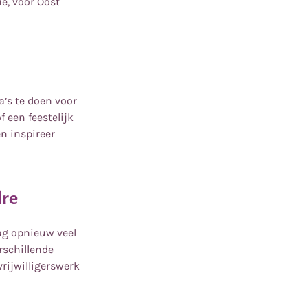
ie, voor Oost
a’s te doen voor
f een feestelijk
n inspireer
lre
ag opnieuw veel
rschillende
rijwilligerswerk