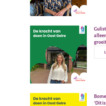
Gulist
allee
groeit
Bomen
‘Dit i