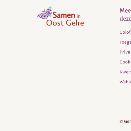
Meer
deze
,
Colo
home
Toega
Priva
Cooki
Kwet
Weba
© Gem