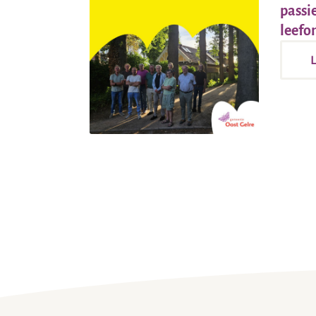
passi
leefo