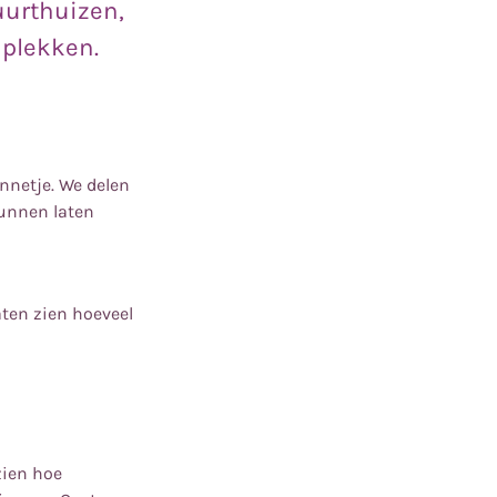
buurthuizen,
e plekken.
onnetje. We delen
unnen laten
aten zien hoeveel
zien hoe