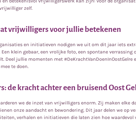
 en betekenisvol vrijwilligerswerk kan zijn: voor de organisat
rijwilliger zelf.
at vrijwilligers voor jullie betekenen
ganisaties en initiatieven nodigen we uit om dit jaar iets extr
. Een klein gebaar, een vrolijke foto, een spontane verrassing o
elt. Deel jullie momenten met #DeKrachtVanDoenInOostGelre e
mee te doen.
rs: de kracht achter een bruisend Oost Ge
rderen we de inzet van vrijwilligers enorm. Zij maken elke d
ienen onze aandacht en bewondering. Dit jaar delen we op ve
eiten, verhalen en initiatieven die laten zien hoe waardevol v