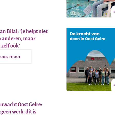
an Bilal: ‘Je helpt niet
n anderen, maar
Lees
 zelf ook’
meer
Lees meer
wacht Oost Gelre:
s geen werk, dit is