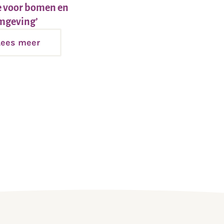
e voor bomen en
Lees
mgeving’
meer
Lees meer