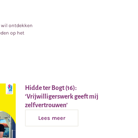
l wil ontdekken
heden op het
Hidde ter Bogt (16):
‘Vrijwilligerswerk geeft mij
Lees
zelfvertrouwen’
meer
Lees meer