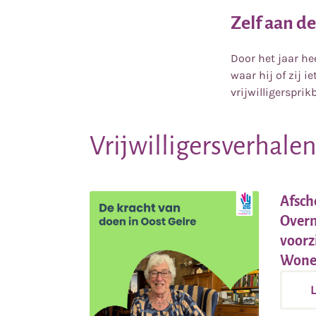
Zelf aan de
Door het jaar he
waar hij of zij i
vrijwilligersprik
Vrijwilligersverhale
Afsche
Overm
voorz
Wonen