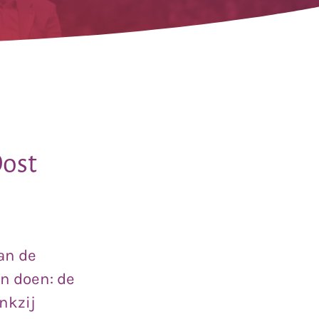
Oost
van de
an doen: de
nkzij