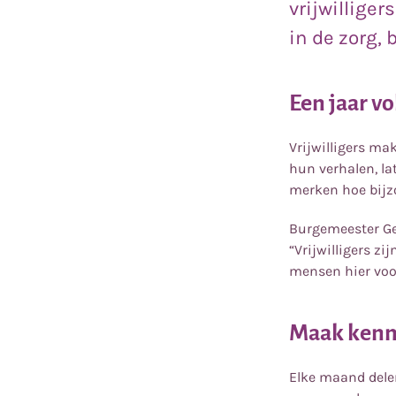
vrijwillige
in de zorg, 
Een jaar v
Vrijwilligers ma
hun verhalen, l
merken hoe bijzo
Burgemeester Ge
“Vrijwilligers z
mensen hier voo
Maak kenni
Elke maand delen