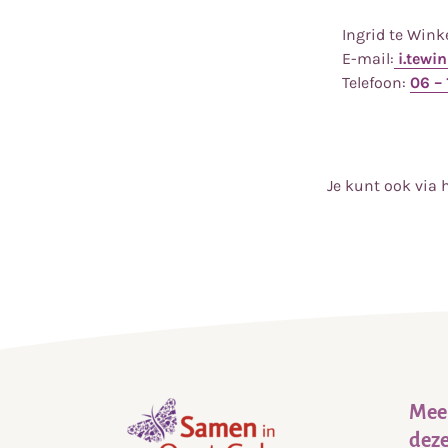
Ingrid te Wink
E-mail:
i.tewi
Telefoon:
06 – 
Je kunt ook via 
Meer
deze