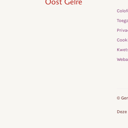
,
Colo
home
Toega
Priva
Cooki
Kwet
Weba
© Gem
Deze 