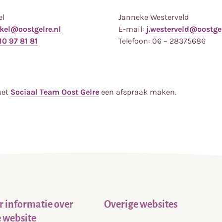
el
Janneke Westerveld
nkel@oostgelre.nl
E-mail:
j.westerveld@oostgel
10 97 81 81
Telefoon: 06 – 28375686
het
Sociaal Team Oost Gelre
een afspraak maken.
 informatie over
Overige websites
 website