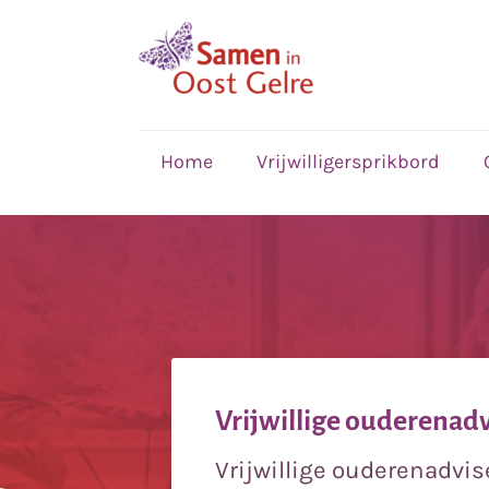
,
home
Home
Vrijwilligersprikbord
Vrijwillige ouderenad
Vrijwillige ouderenadvi