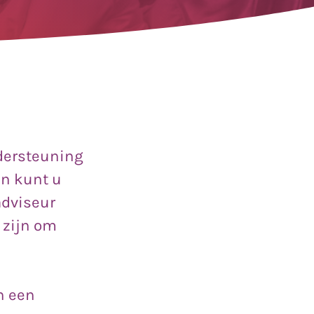
ndersteuning
en kunt u
adviseur
 zijn om
n een