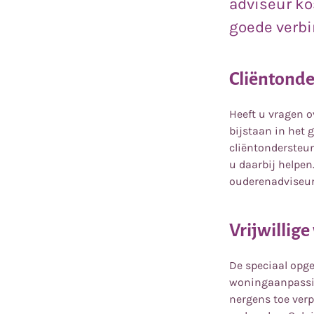
adviseur kos
goede verbi
Cliëntonde
Heeft u vragen 
bijstaan in het
cliëntondersteun
u daarbij helpen
ouderenadviseu
Vrijwillig
De speciaal opge
woningaanpassin
nergens toe verp