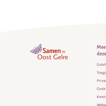
Meer
deze
,
Colo
home
Toega
Priva
Cooki
Kwet
Weba