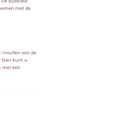
 De subsidie
pnemen met de
 invullen van de
? Dan kunt u
k met een