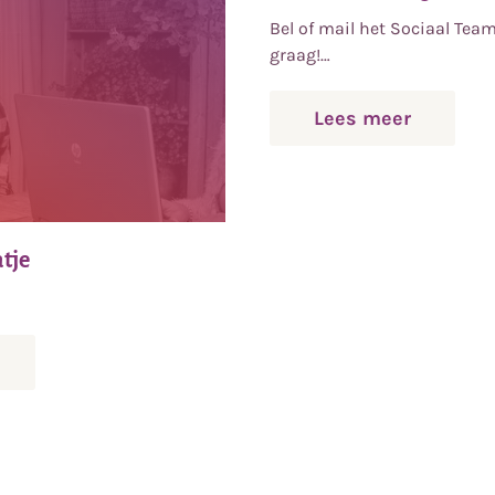
Bel of mail het Sociaal Team
graag!…
over
Lees meer
Formulie
tje
ver
Schuldhulpmaatje