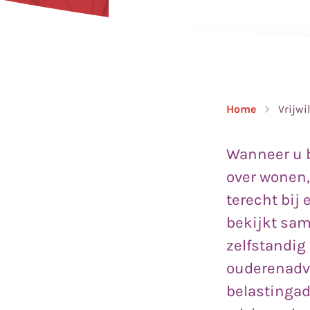
Home
Vrijwi
Wanneer u b
over wonen,
terecht bij
bekijkt sam
zelfstandig
ouderenadvi
belastingad