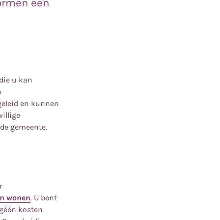
 vormen een
die u kan
n
pgeleid en kunnen
illige
de gemeente.
r
ven wonen
. U bent
 géén kosten