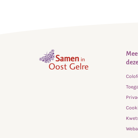
Meer
deze
,
Colo
home
Toega
Priva
Cooki
Kwet
Weba