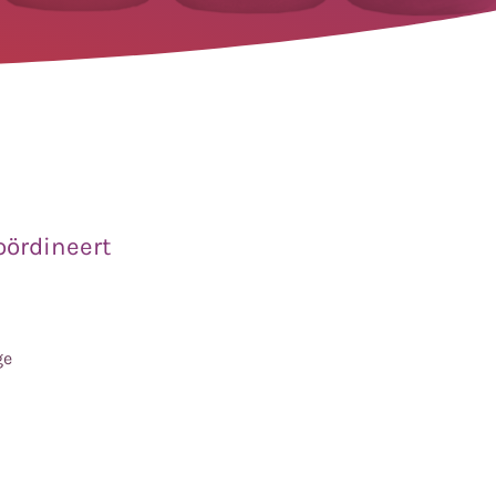
oördineert
ge