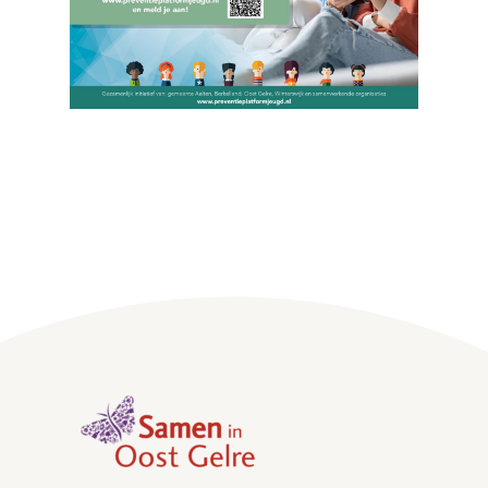
,
home