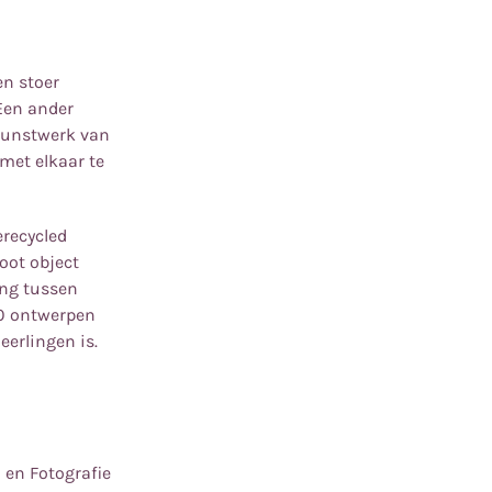
en stoer
Een ander
 kunstwerk van
met elkaar te
erecycled
oot object
ing tussen
 10 ontwerpen
eerlingen is.
 en Fotografie