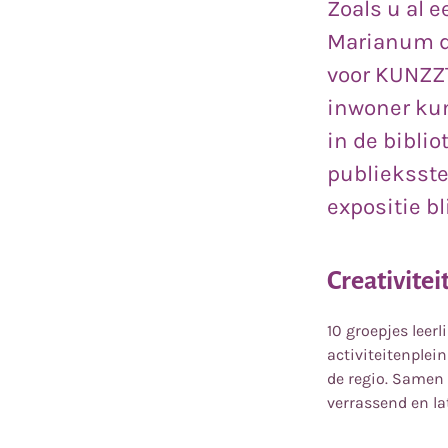
Zoals u al 
Marianum d
voor KUNZZT
inwoner kun
in de bibli
publieksste
expositie bl
Creativitei
10 groepjes leer
activiteitenplein
de regio. Samen 
verrassend en la