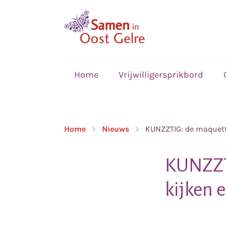
,
home
Home
Vrijwilligersprikbord
Home
Nieuws
KUNZZTIG: de maquett
KUNZZTI
kijken 