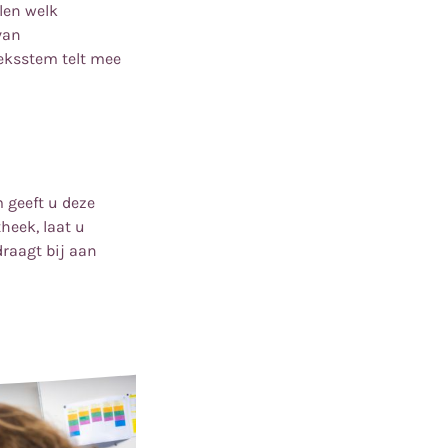
len welk
van
eksstem telt mee
 geeft u deze
heek, laat u
raagt bij aan