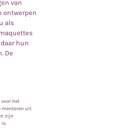
gen van
n ontwerpen
u als
 maquettes
 daar hun
n. De
 voor het
ve mentoren uit
n zijn
is.