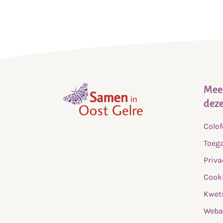
Meer
deze
,
Colo
home
Toega
Priva
Cooki
Kwet
Weba