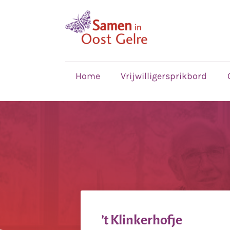
,
home
Home
Vrijwilligersprikbord
’t Klinkerhofje