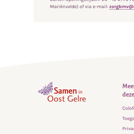
Mariënvelde) of via e-mail:
zorgbmv@m
Meer
deze
,
Colo
home
Toega
Priva