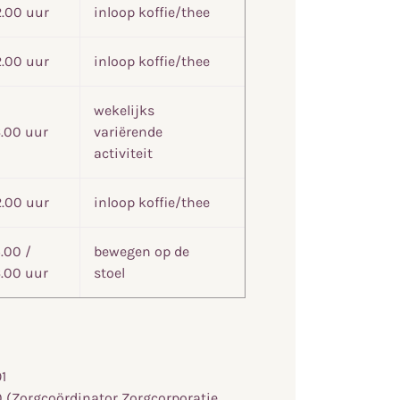
2.00 uur
inloop koffie/thee
2.00 uur
inloop koffie/thee
wekelijks
6.00 uur
variërende
activiteit
2.00 uur
inloop koffie/thee
5.00 /
bewegen op de
6.00 uur
stoel
1
0 (Zorgcoördinator Zorgcorporatie