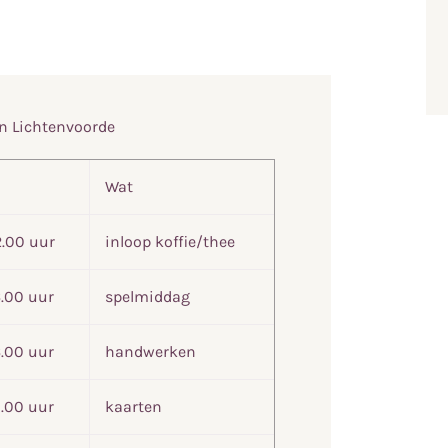
in Lichtenvoorde
Wat
2.00 uur
inloop koffie/thee
6.00 uur
spelmiddag
6.00 uur
handwerken
1.00 uur
kaarten