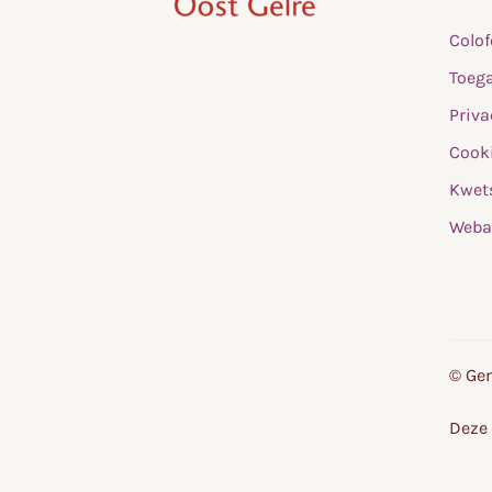
,
Colo
home
Toega
Priva
Cooki
Kwet
Weba
© Gem
Deze 