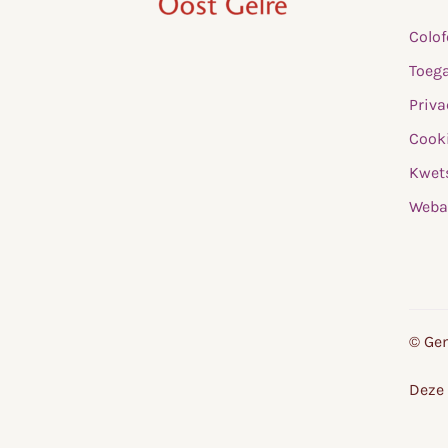
,
Colo
home
Toega
Priva
Cooki
Kwet
Weba
© Gem
Deze 