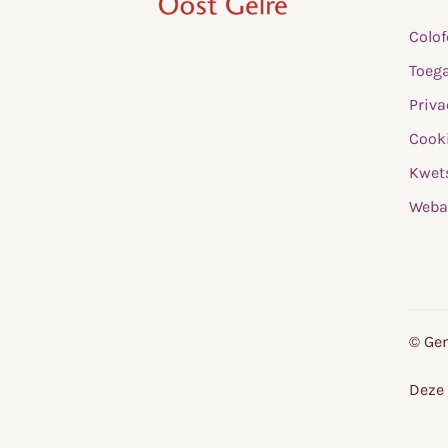
,
Colo
home
Toega
Priva
Cooki
Kwet
Weba
© Gem
Deze 