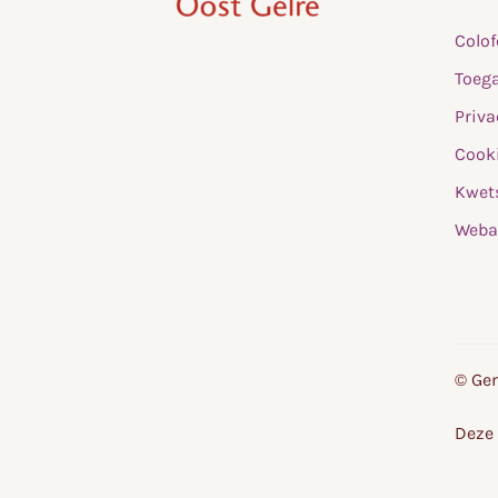
,
Colo
home
Toega
Priva
Cooki
Kwet
Weba
© Gem
Deze 