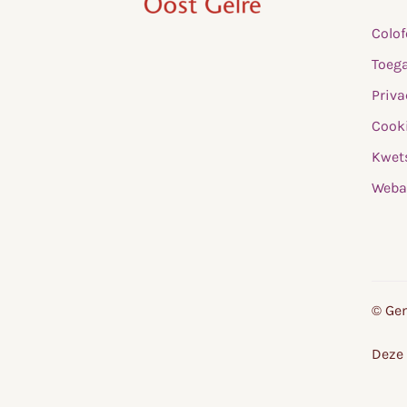
,
Colo
home
Toega
Priva
Cooki
Kwet
Weba
© Gem
Deze 