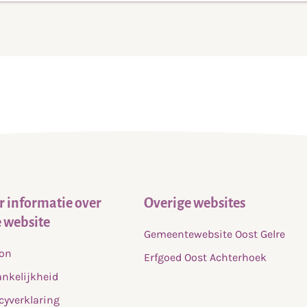
55
5
 informatie over
Overige websites
 website
Gemeentewebsite Oost Gelre
fon
Erfgoed Oost Achterhoek
nkelijkheid
cyverklaring