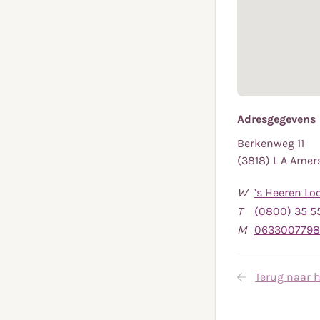
Adresgegevens
Berkenweg 11
(3818) L A Amer
W
’s Heeren Lo
T
(0800) 35 5
M
0633007798
Terug naar h