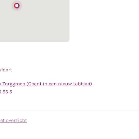
sfoort
o Zorggroep (Opent in een nieuw tabblad)
Bel
5 55 5
Bel
naar
naar
telefoonnummer
mobiele
(0800)
et overzicht
telefoonnummer
35
0633007798
55