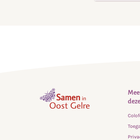
Meer
deze
,
Colo
home
Toega
Priva