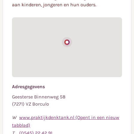
aan kinderen, jongeren en hun ouders.
Adresgegevens
Geesterse Binnenweg 58
(7271) VZ Borculo
W
www.praktijkdenktank.nl (Opent in een nieuw
tabblad)
Bel
T
(0545) 22 42 91