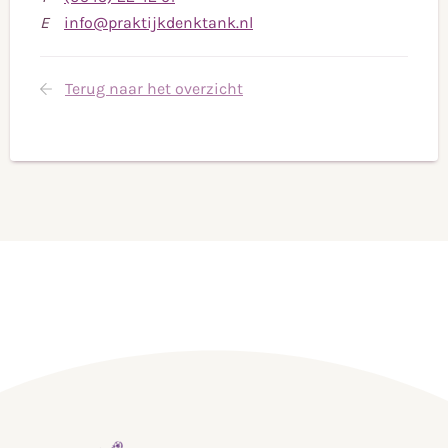
naar
Stuur
E
info@praktijkdenktank.nl
telefoonnummer
een
(0545)
e-
Terug naar het overzicht
22
mail
42
naar
91
info@praktijkdenktank.nl
,