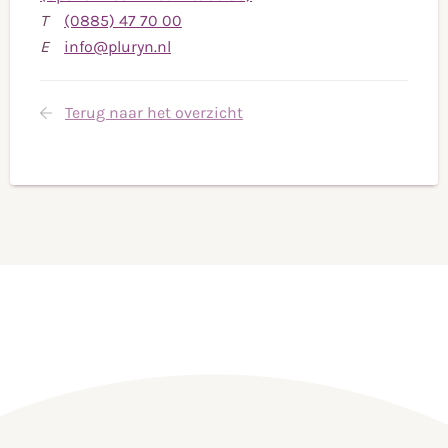
Bel
T
(0885) 47 70 00
Stuur
naar
E
info@pluryn.nl
een
telefoonnummer
e-
(0885)
Terug naar het overzicht
mail
47
naar
70
info@pluryn.nl
00