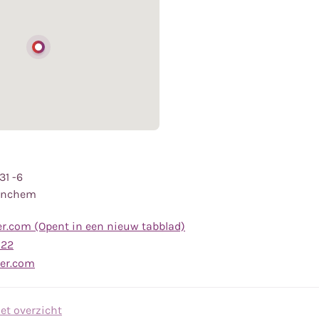
1 -6
tinchem
r.com (Opent in een nieuw tabblad)
Bel
 22
naar
Stuur
er.com
telefoonnummer
een
(0243)
e-
et overzicht
51
mail