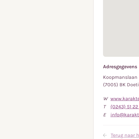
Adresgegevens
Koopmanslaan 3
(7005) BK Doe
W
www.karakte
T
(0243) 51 22
E
info@karakt
Terug naar h