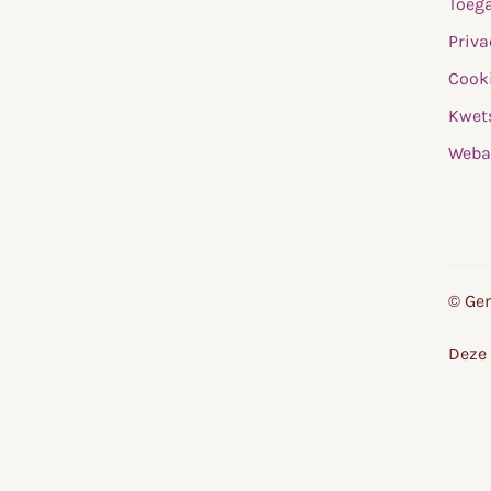
Toega
Priva
Cooki
Kwet
Weba
© Gem
Deze 