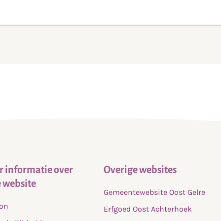
22
naar
22
info@karakter.com
 informatie over
Overige websites
 website
Gemeentewebsite Oost Gelre
fon
Erfgoed Oost Achterhoek