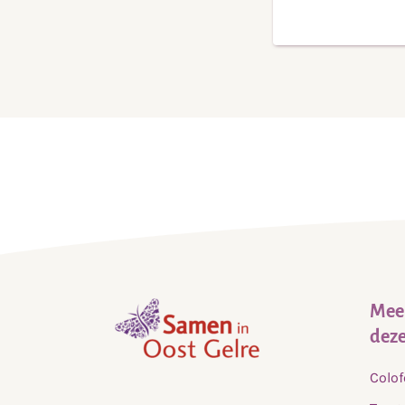
Meer
deze
,
Colo
home