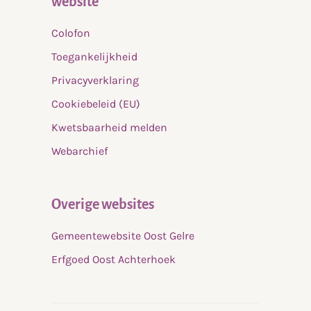
website
Berkhof. Uiteraard afgestemd op de behoefte van
cliënten. Bij mooi weer kan gebruik worden
Colofon
gemaakt van de tuin en park Berkhof.
Toegankelijkheid
Privacyverklaring
Cookiebeleid (EU)
Kwetsbaarheid melden
Webarchief
Overige websites
Gemeentewebsite Oost Gelre
Erfgoed Oost Achterhoek