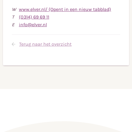
W
www.elver.nl/ (Opent in een nieuw tabblad)
Bel
T
(0314) 69 69 11
Stuur
naar
E
info@elver.nl
een
telefoonnummer
e-
(0314)
Terug naar het overzicht
mail
69
naar
69
info@elver.nl
11