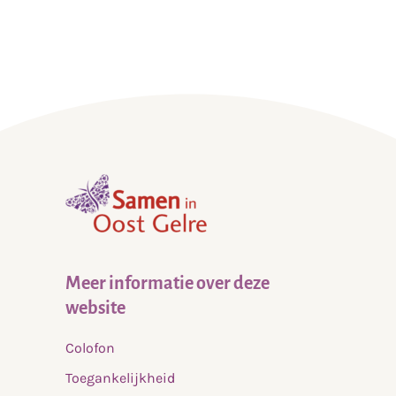
Zorgboerderij De Olden Gaorden
Zorgboerderij ’t Grievink
Zorgboerderij de Hettenheuvel
Zorgboerderij De Zonnebloem
Zorgkwekerij De Stek
Zorgpunt Rikkerink
,
home
Meer informatie over deze
website
Colofon
Toegankelijkheid