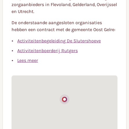
zorgaanbieders in Flevoland, Gelderland, Overijssel
en Utrecht.
De onderstaande aangesloten organisaties
hebben een contract met de gemeente Oost Gelre:
Activiteitenbegeleiding De Slutershoeve
Activiteitenboerderij Rutgers
Lees meer
Coöperatieve samenwerking van kleinschalige
zorgaanbieders in Flevoland, Gelderland, Overijssel
en Utrecht.
De onderstaande aangesloten organisaties
hebben een contract met de gemeente Oost Gelre:
Activiteitenbegeleiding De Slutershoeve
Activiteitenboerderij Rutgers