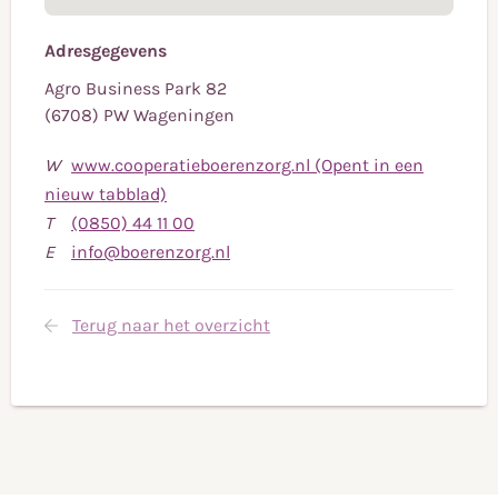
Fysiotherapie Oost Gelre / BRAVO PMT
Adresgegevens
De Drostlerhoeve
Agro Business Park 82
De Nieuwe Zorg
(6708) PW Wageningen
Esther Nijbroek – begeleiding bij rouw en
verlies
W
www.cooperatieboerenzorg.nl (Opent in een
Het Liessenhuus – zorgboerderij
nieuw tabblad)
Bel
T
(0850) 44 11 00
Kumufit – zorgboerderij
naar
Stuur
E
info@boerenzorg.nl
Lidy Derksen – begeleiding bij autisme
telefoonnummer
een
Marope – zorgboerderij
(0850)
e-
Terug naar het overzicht
44
mail
PBN Zorg
11
naar
Perspectief4kids
00
info@boerenzorg.nl
Zorgboerderij Klein Arfman
Zorgboerderij Breukelaar
Zorgboerderij De Bult