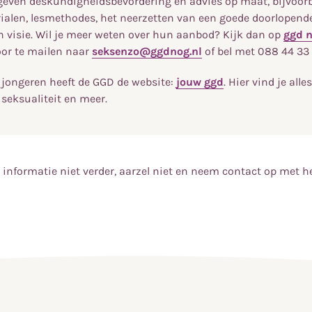
j geven deskundigheidsbevordering en advies op maat, bijvoorb
alen, lesmethodes, het neerzetten van een goede doorlopende 
n visie. Wil je meer weten over hun aanbod? Kijk dan op
ggd 
or te mailen naar
seksenzo@ggdnog.nl
of bel met 088 44 33
 jongeren heeft de GGD de website:
jouw ggd
. Hier vind je alle
 seksualiteit en meer.
informatie niet verder, aarzel niet en neem contact op met h