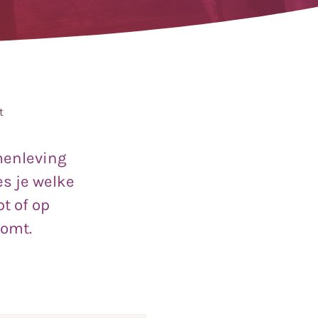
t
amenleving
es je welke
t of op
komt.