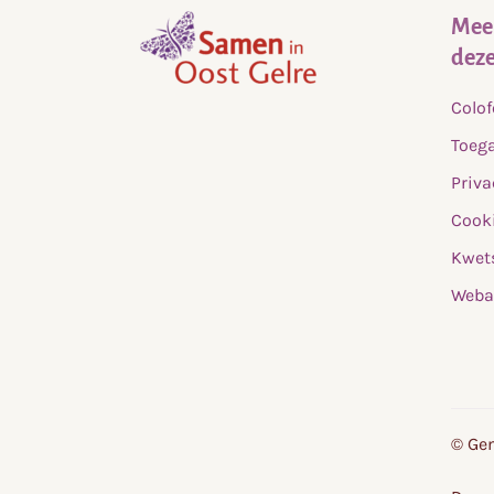
Meer
deze
,
Colo
home
Toega
Priva
Cooki
Kwet
Weba
© Gem