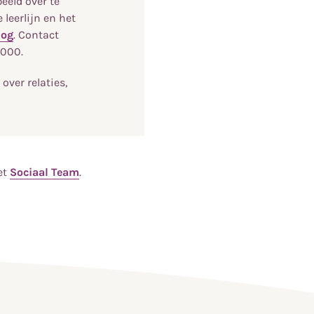
eeld over te
leerlijn en het
nog
. Contact
 000.
s over relaties,
et
Sociaal Team
.